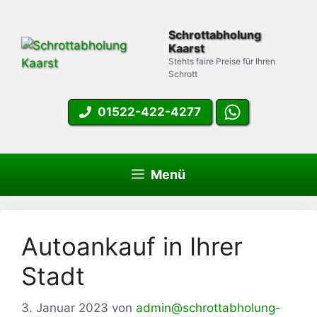
Zum
Inhalt
Schrottabholung
springen
Kaarst
Stehts faire Preise für Ihren
Schrott
01522-422-4277
Menü
Autoankauf in Ihrer
Stadt
3. Januar 2023
von
admin@schrottabholung-